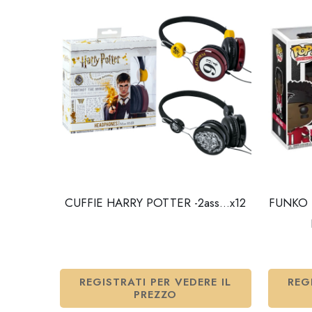
CUFFIE HARRY POTTER -2ass…x12
FUNKO P
REGISTRATI PER VEDERE IL
REG
PREZZO