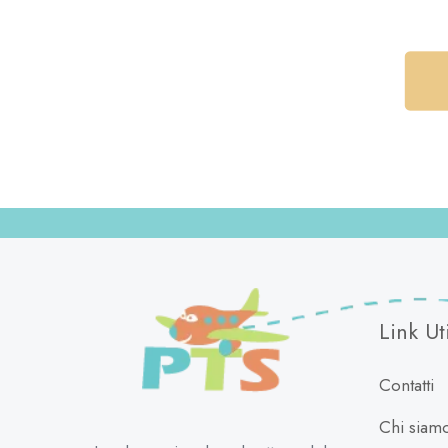
Link Uti
Contatti
Chi siam