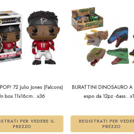
OP! 72 Julio Jones (Falcons)
BURATTINI DINOSAURO A 
In box 11x16cm…x36
espo da 12pz -6ass…x
ISTRATI PER VEDERE IL
REGISTRATI PER VEDER
PREZZO
PREZZO