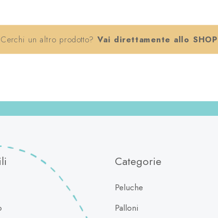
Cerchi un altro prodotto?
Vai direttamente allo SHOP
li
Categorie
Peluche
o
Palloni