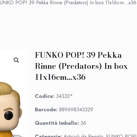
UNKO POP! 39 Pekka Rinne (Predators) In box 11x16cm…x36
FUNKO POP! 39 Pekka
Rinne (Predators) In box
11x16cm…x36
Codice:
34332*
Barcode:
889698343329
Quantità Imballo:
36
Categorie:
Articoli da Regalo, FUNKO POP!