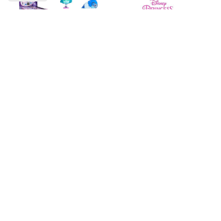
DISNEY INSIDE OUT
Disney Princess Cupcake
Personaggi Collezionabili
Doll Reveal 12cm In Blind
6cm In Blind Box (7 x
Box (9x10cm) In espo da
8cm) – 12ass In espo da
8pz ass…x8
16pz..x16
REGISTRATI PER
REGISTRATI PER
VEDERE IL PREZZO
VEDERE IL PREZZO
Nuovo
Nuovo