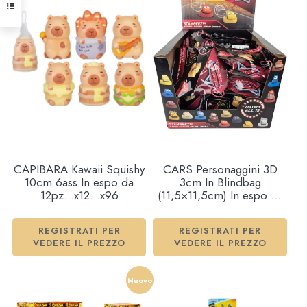
CAPIBARA Kawaii Squishy
CARS Personaggini 3D
10cm 6ass In espo da
3cm In Blindbag
12pz…x12…x96
(11,5×11,5cm) In espo da
30pz 15ass…x30…x360
REGISTRATI PER
REGISTRATI PER
VEDERE IL PREZZO
VEDERE IL PREZZO
Nuovo