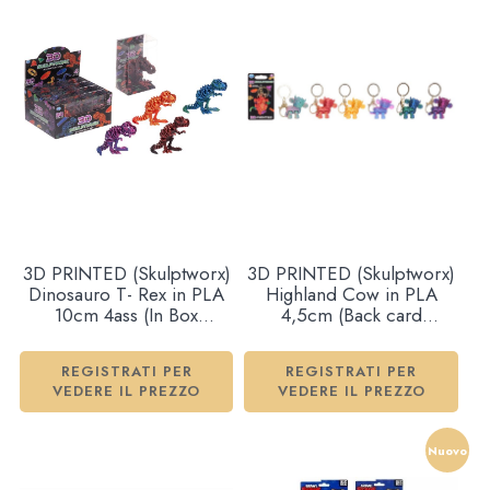
3D PRINTED (Skulptworx)
3D PRINTED (Skulptworx)
Dinosauro T- Rex in PLA
Highland Cow in PLA
10cm 4ass (In Box
4,5cm (Back card
11,5×7,5cm) In espo da
12,5x7cm) 6ass…x48…
12pz…x12…x96
x288
REGISTRATI PER
REGISTRATI PER
VEDERE IL PREZZO
VEDERE IL PREZZO
Nuovo