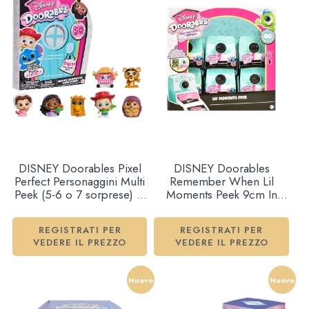
DISNEY Doorables Pixel
DISNEY Doorables
Perfect Personaggini Multi
Remember When Lil
Peek (5-6 o 7 sorprese) In
Moments Peek 9cm In
blind box (23,5x20cm)
espo da 12pz…x12
50ass…x6
REGISTRATI PER
REGISTRATI PER
VEDERE IL PREZZO
VEDERE IL PREZZO
Nuovo
Nuovo