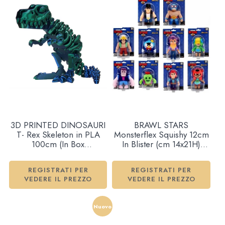
3D PRINTED DINOSAURI
BRAWL STARS
T- Rex Skeleton in PLA
Monsterflex Squishy 12cm
100cm (In Box
In Blister (cm 14x21H)
75×58,5cm)…x1
10ass…x12
REGISTRATI PER
REGISTRATI PER
VEDERE IL PREZZO
VEDERE IL PREZZO
Nuovo