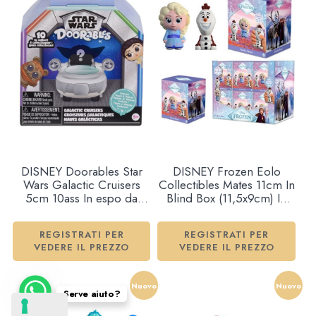
DISNEY Doorables Star
DISNEY Frozen Eolo
Wars Galactic Cruisers
Collectibles Mates 11cm In
5cm 10ass In espo da
Blind Box (11,5x9cm) In
12pz…x12
espo da 12pz 4ass…x12
REGISTRATI PER
REGISTRATI PER
VEDERE IL PREZZO
VEDERE IL PREZZO
Nuovo
Nuovo
Serve aiuto?