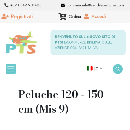
+39 0549 901425
commerciale@venditapeluche.com
Registrati
Accedi
Ordina
BENVENUTO SUL NUOVO SITO DI
PTS!
E-COMMERCE RISERVATO ALLE
AZIENDE CON PARTITA IVA.
IT
Peluche 120 - 150
cm (Mis 9)