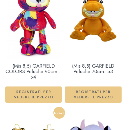
(Mis 8,5) GARFIELD
(Mis 8,5) GARFIELD
COLORS Peluche 90cm…
Peluche 70cm…x3
x4
REGISTRATI PER
REGISTRATI PER
VEDERE IL PREZZO
VEDERE IL PREZZO
Nuovo