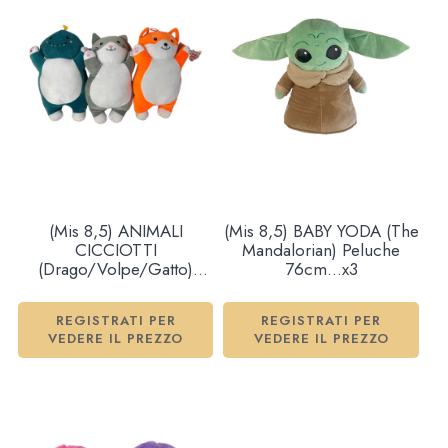
(Mis 8,5) ANIMALI
(Mis 8,5) BABY YODA (The
CICCIOTTI
Mandalorian) Peluche
(Drago/Volpe/Gatto)
76cm…x3
Peluche Squishy 80cm
-3ass…x4
REGISTRATI PER
REGISTRATI PER
VEDERE IL PREZZO
VEDERE IL PREZZO