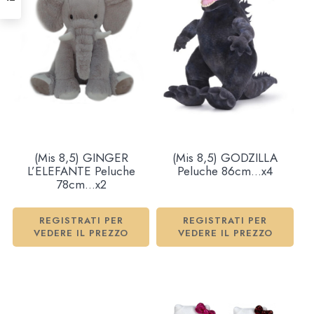
(Mis 8,5) GINGER
(Mis 8,5) GODZILLA
L’ELEFANTE Peluche
Peluche 86cm…x4
78cm…x2
REGISTRATI PER
REGISTRATI PER
VEDERE IL PREZZO
VEDERE IL PREZZO