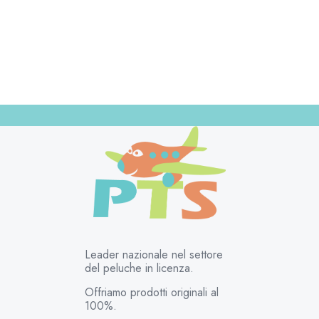
Leader nazionale nel settore
del peluche in licenza.
Offriamo prodotti originali al
100%.