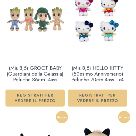
(Mis 8,5) GROOT BABY
(Mis 8,5) HELLO KITTY
(Guardiani della Galassia)
(50esimo Anniversario)
Peluche 86cm -4ass
Peluche 70cm 4ass…x4
GIFT…x4
REGISTRATI PER
REGISTRATI PER
VEDERE IL PREZZO
VEDERE IL PREZZO
Nuovo
Nuovo