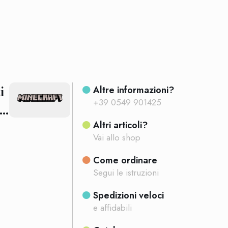
i
Altre informazioni?
+39 0549 901425
2…
Altri articoli?
Vai allo shop
Come ordinare
Segui le istruzioni
Spedizioni veloci
e affidabili