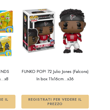
ENDS
FUNKO POP! 72 Julio Jones (Falcons)
ss…x8
In box 11x16cm…x36
E IL
REGISTRATI PER VEDERE IL
PREZZO