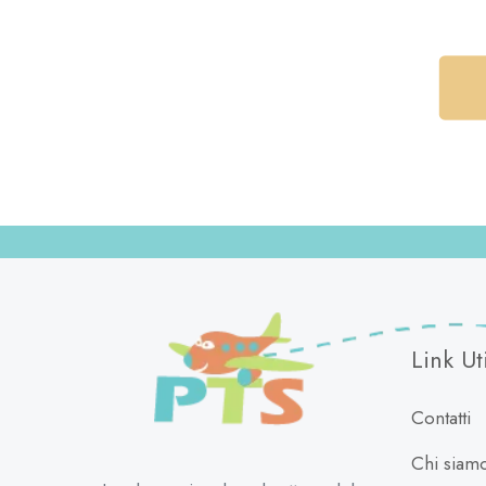
Link Uti
Contatti
Chi siam