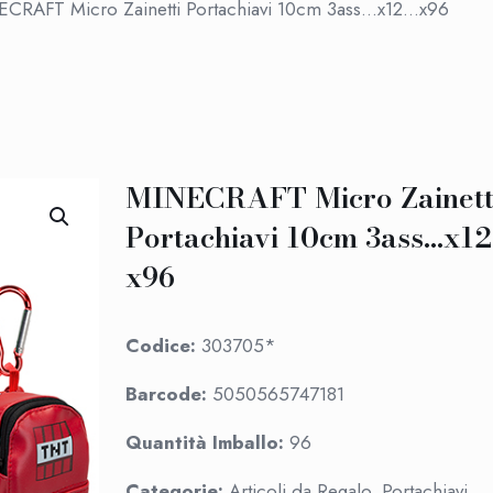
CRAFT Micro Zainetti Portachiavi 10cm 3ass…x12…x96
MINECRAFT Micro Zainett
Portachiavi 10cm 3ass…x1
x96
Codice:
303705*
Barcode:
5050565747181
Quantità Imballo:
96
Categorie:
Articoli da Regalo, Portachiavi