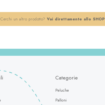
Cerchi un altro prodotto?
Vai direttamente allo SHOP
li
Categorie
Peluche
o
Palloni