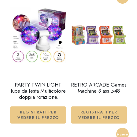
PARTY TWIN LIGHT
RETRO ARCADE Games
luce da festa Multicolore
Machine 3 ass..x48
doppia rotazione
30x18cm…x8
REGISTRATI PER
REGISTRATI PER
VEDERE IL PREZZO
VEDERE IL PREZZO
Nuovo