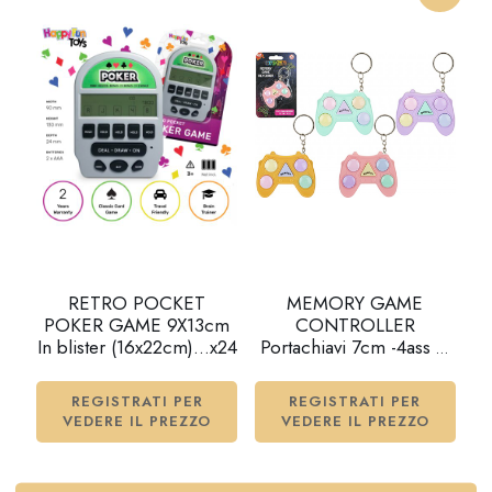
RETRO POCKET
MEMORY GAME
POKER GAME 9X13cm
CONTROLLER
In blister (16x22cm)…x24
Portachiavi 7cm -4ass –
In blister…x12…x48
REGISTRATI PER
REGISTRATI PER
VEDERE IL PREZZO
VEDERE IL PREZZO