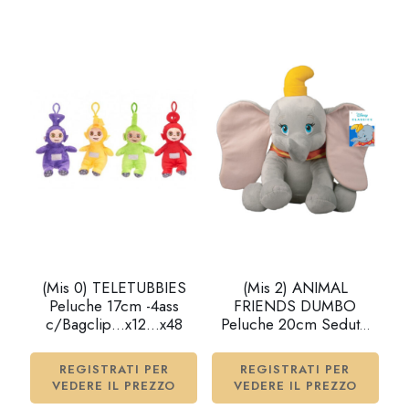
(Mis 0) TELETUBBIES
(Mis 2) ANIMAL
Peluche 17cm -4ass
FRIENDS DUMBO
c/Bagclip…x12…x48
Peluche 20cm Seduto
c/suono…x24
REGISTRATI PER
REGISTRATI PER
VEDERE IL PREZZO
VEDERE IL PREZZO