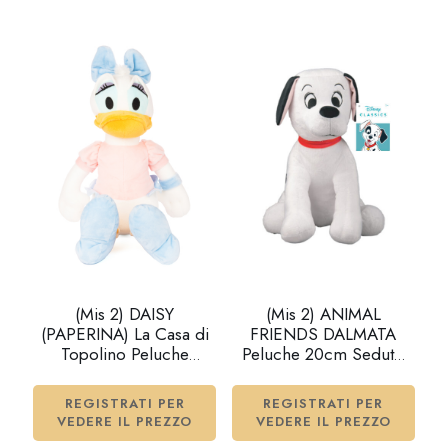
(Mis 2) DAISY
(Mis 2) ANIMAL
(PAPERINA) La Casa di
FRIENDS DALMATA
Topolino Peluche
Peluche 20cm Seduto
25cm…x12
c/suono…x24
REGISTRATI PER
REGISTRATI PER
VEDERE IL PREZZO
VEDERE IL PREZZO