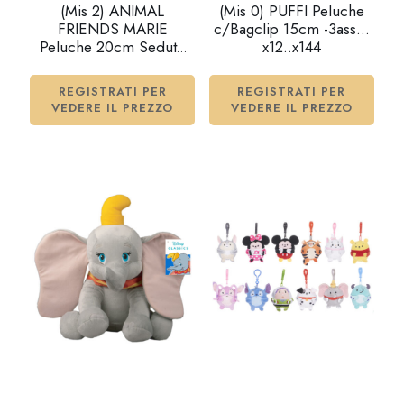
(Mis 2) ANIMAL
(Mis 0) PUFFI Peluche
FRIENDS MARIE
c/Bagclip 15cm -3ass…
Peluche 20cm Seduto
x12..x144
c/suono…x24
REGISTRATI PER
REGISTRATI PER
VEDERE IL PREZZO
VEDERE IL PREZZO