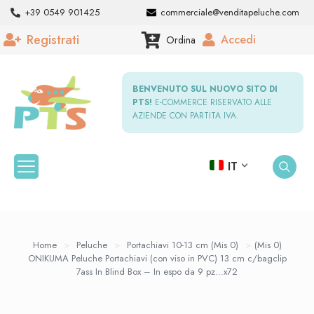
+39 0549 901425
commerciale@venditapeluche.com
Registrati
Accedi
Ordina
BENVENUTO SUL NUOVO SITO DI
PTS!
E-COMMERCE RISERVATO ALLE
AZIENDE CON PARTITA IVA.
IT
Home
>
Peluche
>
Portachiavi 10-13 cm (Mis 0)
>
(Mis 0)
ONIKUMA Peluche Portachiavi (con viso in PVC) 13 cm c/bagclip
7ass In Blind Box – In espo da 9 pz…x72