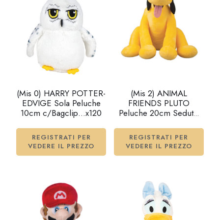
(Mis 0) HARRY POTTER-
(Mis 2) ANIMAL
EDVIGE Sola Peluche
FRIENDS PLUTO
10cm c/Bagclip…x120
Peluche 20cm Seduto
c/suono…x24
REGISTRATI PER
REGISTRATI PER
VEDERE IL PREZZO
VEDERE IL PREZZO