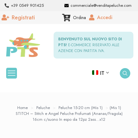
+39 0549 901425
commerciale@venditapeluche.com
Registrati
Accedi
Ordina
BENVENUTO SUL NUOVO SITO DI
PTS!
E-COMMERCE RISERVATO ALLE
AZIENDE CON PARTITA IVA.
IT
Home
>
Peluche
>
Peluche 15-20 cm (Mis 1)
>
(Mis 1)
STITCH – Stitch e Angel Peluche Profumati (Ananas/Fragola)
16cm c/suono In espo da 12pz 2ass…x12