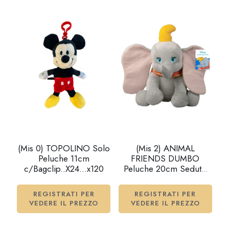
(Mis 0) TOPOLINO Solo
(Mis 2) ANIMAL
Peluche 11cm
FRIENDS DUMBO
c/Bagclip..X24…x120
Peluche 20cm Seduto
c/suono…x24
REGISTRATI PER
REGISTRATI PER
VEDERE IL PREZZO
VEDERE IL PREZZO