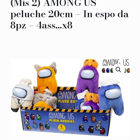
(Mis 2) AMONG US
peluche 20cm – In espo da
8pz – 4ass…x8