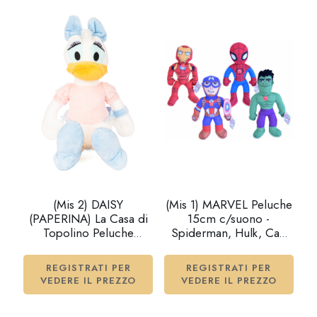
(Mis 2) DAISY
(Mis 1) MARVEL Peluche
(PAPERINA) La Casa di
15cm c/suono -
Topolino Peluche
Spiderman, Hulk, Cap
25cm…x12
America, Ironman 4ass…
x60
REGISTRATI PER
REGISTRATI PER
VEDERE IL PREZZO
VEDERE IL PREZZO