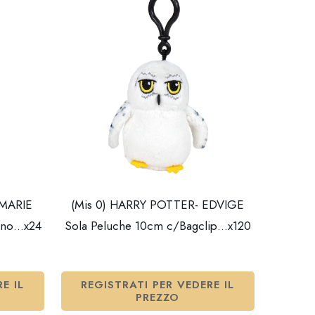
 MARIE
(Mis 0) HARRY POTTER- EDVIGE
ono…x24
Sola Peluche 10cm c/Bagclip…x120
E IL
REGISTRATI PER VEDERE IL
PREZZO