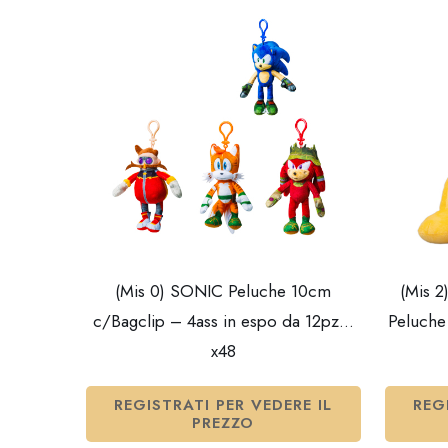
(Mis 0) SONIC Peluche 10cm
(Mis 
c/Bagclip – 4ass in espo da 12pz…
Peluch
x48
REGISTRATI PER VEDERE IL
REG
PREZZO