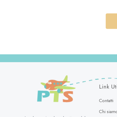
Link Uti
Contatti
Chi siam