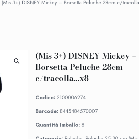
(Mis 3+) DISNEY Mickey – Borsetta Peluche 28cm c/tracoll
(Mis 3+) DISNEY Mickey –
Borsetta Peluche 28cm
c/tracolla…x8
Codice:
2100006274
Barcode:
8445484570007
Quantità Imballo:
8
Categorie:
Peluche, Peluche 25-30 cm (Mis 