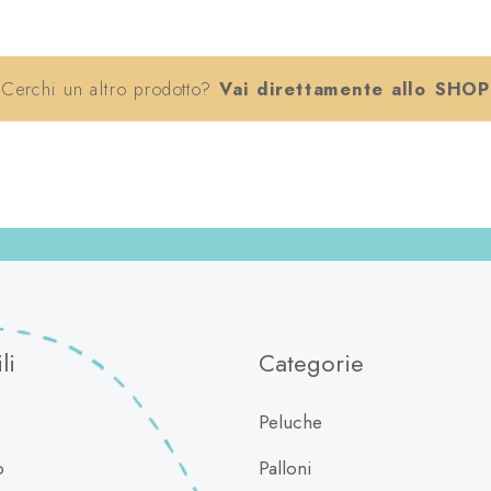
Cerchi un altro prodotto?
Vai direttamente allo SHOP
li
Categorie
Peluche
o
Palloni