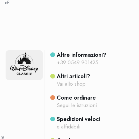
a…x8
Altre informazioni?
+39 0549 901425
Altri articoli?
Vai allo shop
Come ordinare
Segui le istruzioni
Spedizioni veloci
e affidabili
3)