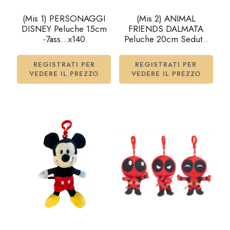
(Mis 1) PERSONAGGI
(Mis 2) ANIMAL
DISNEY Peluche 15cm
FRIENDS DALMATA
-7ass…x140
Peluche 20cm Seduto
c/suono…x24
REGISTRATI PER
REGISTRATI PER
VEDERE IL PREZZO
VEDERE IL PREZZO