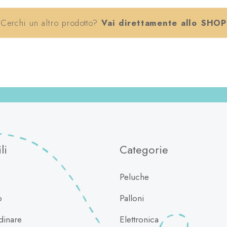
Cerchi un altro prodotto?
Vai direttamente allo SHOP
li
Categorie
Peluche
o
Palloni
inare
Elettronica