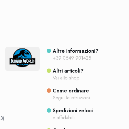
Altre informazioni?
+39 0549 901425
Altri articoli?
Vai allo shop
Come ordinare
Segui le istruzioni
Spedizioni veloci
e affidabili
3)