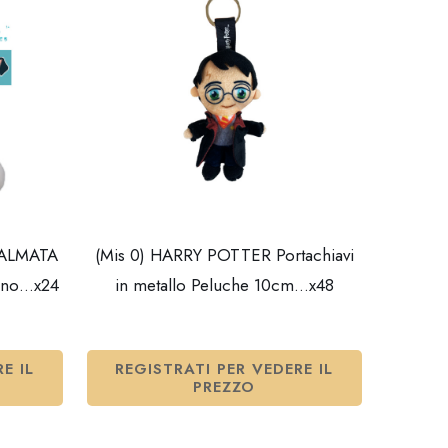
DALMATA
(Mis 0) HARRY POTTER Portachiavi
ono…x24
in metallo Peluche 10cm…x48
E IL
REGISTRATI PER VEDERE IL
PREZZO