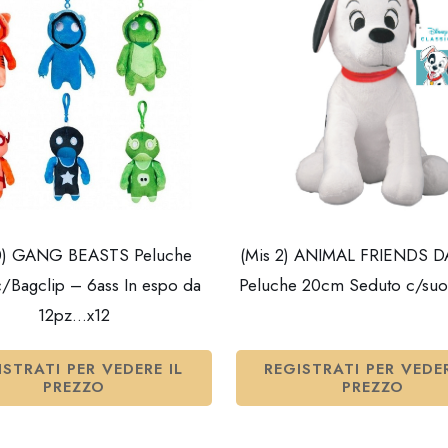
 0) GANG BEASTS Peluche
(Mis 2) ANIMAL FRIENDS 
/Bagclip – 6ass In espo da
Peluche 20cm Seduto c/su
12pz…x12
ISTRATI PER VEDERE IL
REGISTRATI PER VEDER
PREZZO
PREZZO