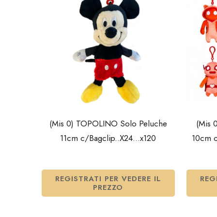
(Mis 0) TOPOLINO Solo Peluche
(Mis
11cm c/Bagclip..X24…x120
10cm c
REGISTRATI PER VEDERE IL
REG
PREZZO