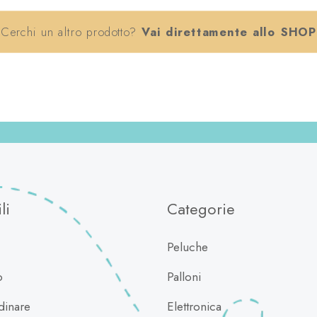
Cerchi un altro prodotto?
Vai direttamente allo SHOP
li
Categorie
Peluche
o
Palloni
inare
Elettronica