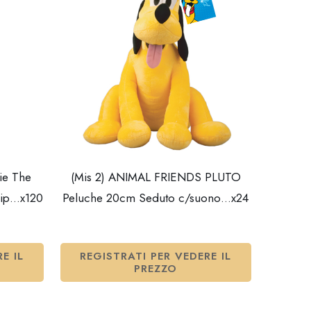
ie The
(Mis 2) ANIMAL FRIENDS PLUTO
lip…x120
Peluche 20cm Seduto c/suono…x24
E IL
REGISTRATI PER VEDERE IL
PREZZO