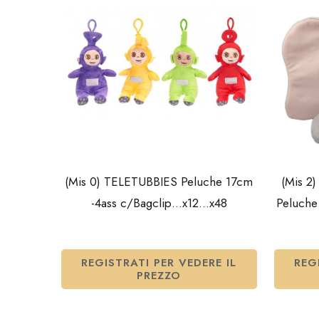
(Mis 0) TELETUBBIES Peluche 17cm
(Mis 
-4ass c/Bagclip…x12…x48
Peluch
REGISTRATI PER VEDERE IL
REG
PREZZO