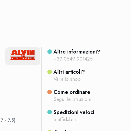
Altre informazioni?
+39 0549 901425
Altri articoli?
Vai allo shop
Come ordinare
Segui le istruzioni
Spedizioni veloci
e affidabili
7 - 7,5)