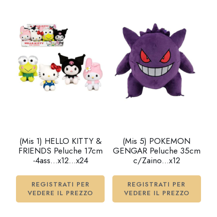
(Mis 1) HELLO KITTY &
(Mis 5) POKEMON
FRIENDS Peluche 17cm
GENGAR Peluche 35cm
-4ass…x12…x24
c/Zaino…x12
REGISTRATI PER
REGISTRATI PER
VEDERE IL PREZZO
VEDERE IL PREZZO