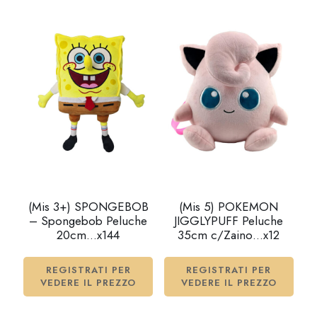
(Mis 3+) SPONGEBOB
(Mis 5) POKEMON
– Spongebob Peluche
JIGGLYPUFF Peluche
20cm…x144
35cm c/Zaino…x12
REGISTRATI PER
REGISTRATI PER
VEDERE IL PREZZO
VEDERE IL PREZZO