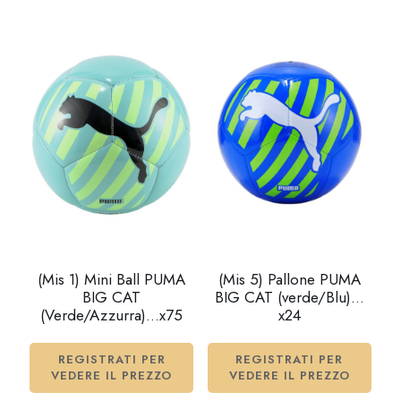
(Mis 1) Mini Ball PUMA
(Mis 5) Pallone PUMA
BIG CAT
BIG CAT (verde/Blu)…
(Verde/Azzurra)…x75
x24
REGISTRATI PER
REGISTRATI PER
VEDERE IL PREZZO
VEDERE IL PREZZO